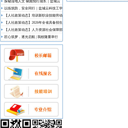
探秘湿地人文·赋能知行成长｜盐城云
科技工学校研学实践活动
以练筑防，安全同行｜盐城云科技工学
校开展地震、消防双应急疏散演练
【人社政策动态】培训新职业技能劳动
者不少于100万人次 江苏启动新职业新
【人社政策动态】2026年全省具备招生
岗位培育行动
资质技工院校名录发布
【人社政策动态】人力资源社会保障部
等5部门联合出台我国首部明确超龄劳
匠心筑梦，逐光启航 | 我校隆重举行
动者权益的专门规章
2026届毕业典礼暨实习欢送会