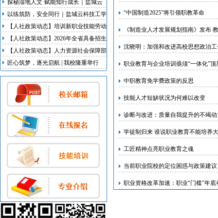
探秘湿地人文·赋能知行成长｜盐城云
科技工学校研学实践活动
“中国制造2025”将引领职教革命
以练筑防，安全同行｜盐城云科技工学
校开展地震、消防双应急疏散演练
【人社政策动态】培训新职业技能劳动
《制造业人才发展规划指南》发布 
者不少于100万人次 江苏启动新职业新
【人社政策动态】2026年全省具备招生
沈晓明：加强和改进高校思想政治工作
岗位培育行动
资质技工院校名录发布
【人社政策动态】人力资源社会保障部
等5部门联合出台我国首部明确超龄劳
匠心筑梦，逐光启航 | 我校隆重举行
职业教育与企业培训亟须“一体化”顶
动者权益的专门规章
2026届毕业典礼暨实习欢送会
中职教育免学费政策的反思
技能人才短缺状况为何难以改变
诊断与改进：质量自我提升的不竭动
学徒制归来 谁说职业教育不能培养
工匠精神点亮职业教育之魂
当前职业院校的定位困惑与政策建议
职业资格改革加速：职业“门槛”年底