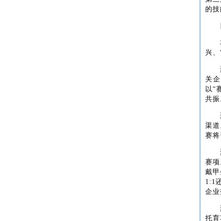
的技
兴、
关企
以“
共振
渠道
赛将
赛项
戴甲
1:
企业
托育