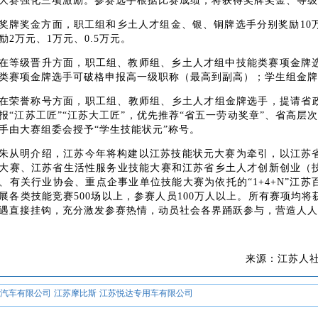
大赛强化三项激励。参赛选手根据比赛成绩，将获得奖牌奖金、等级
奖牌奖金方面，职工组和乡土人才组金、银、铜牌选手分别奖励
1
励2万元、1万元、0.5万元。
在等级晋升方面，职工组、教师组、乡土人才组中技能类赛项金牌
类赛项金牌选手可破格申报高一级职称（最高到副高）；学生组金牌
在荣誉称号方面，职工组、教师组、乡土人才组金牌选手，提请省
报“江苏工匠”“江苏大工匠”，优先推荐“省五一劳动奖章”、省高层次
手由大赛组委会授予“学生技能状元”称号。
朱从明介绍，江苏今年将构建以江苏技能状元大赛为牵引，以江苏
大赛、江苏省生活性服务业技能大赛和江苏省乡土人才创新创业（
、有关行业协会、重点企事业单位技能大赛为依托的
“1+4+N”
展各类技能竞赛500场以上，参赛人员100万人以上。所有赛项均
遇直接挂钩，充分激发参赛热情，动员社会各界踊跃参与，营造人
来源：
江苏人
汽车有限公司
江苏摩比斯
江苏悦达专用车有限公司