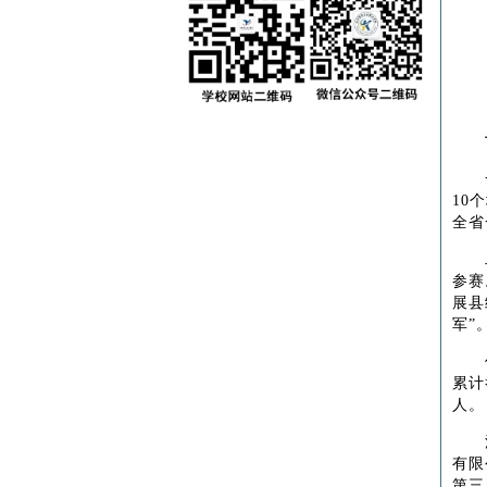
10
全省
参赛
展县
军”
累计
人。
有限
第三