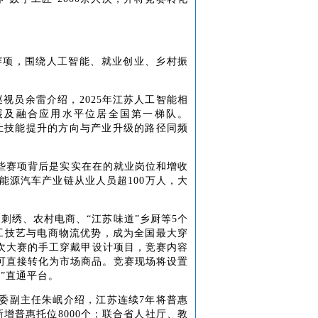
个赛项，围绕人工智能、就业创业、乡村振
巡视员余雷介绍，2025年江苏人工智能相
新发展及融合应用水平位居全国第一梯队。
，让技能提升的方向与产业升级的路径同频
些赛项背后是实实在在的就业岗位和增收
能源汽车产业链从业人员超100万人，大
、刺绣、农村电商、
“江苏味道”乡厨等5个
工技艺与电商物流优势，成为全国最大穿
本次大赛的手工穿戴甲设计项目，竞赛内容
品可直接转化为市场商品。竞赛现场将设置
”直通平台。
健委副主任朱岷介绍，江苏连续7年将普惠
增普惠托位8000个；联合省人社厅、教