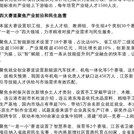
能标准向产业链上下游输出，每年培育产业链人才1500人次。
四大赛道聚焦产业前沿和民生急需
本届大赛设置职工组、乡土人才组、教师组、学生组
4个类别30
“一老一小”四大领域，力求精准对接产业需求与民生服务。
聚焦人工智能新技术设置了
18个赛项，占比达60%。省工信厅二级
业超1500家，产业规模超4500亿元，同比增长超10%，创
赛”为媒，以“智”赋能，打造一条从技能提升到产业融合的快车道
。
聚焦就业创业赛道设置新能源汽车技术、机电一体化等
5个赛项。这
。据相关预测，我国去年机电一体化类人才缺口达450万人，江苏新
引导技能人才供给与市场需求有效匹配。
聚焦乡村振兴首次新增乡土人才类别，设置手工穿戴甲设计、木雕
。连云港市副市长杜波介绍，连云港东海县依托水晶原料、精细手
生产基地，国内市场占有率超70%，带动5万余名群众就近就业。
1还原生产制作全流程，试题直接来源于企业真实生产订单，获奖作
招聘专区，联动本地300余家企业集中招聘，搭建“培训—竞赛—上岗
聚焦
“一老一小”赛道设置了智慧养老、保育等2个赛项。江苏省卫
项目纳入省政府民生实事，年内将新增社区普惠托育点80家，全省新