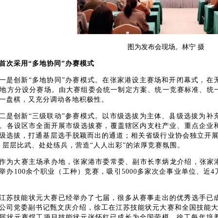
图为发布会现场。林宁
摄
首次采用
“多地协同”办赛模式
一是创新
“多地协同”办赛模式。在张家港设主赛场和开闭幕式，在
个地方分设分赛场。由大赛组委会统一制定方案、统一竞赛标准、统
一盘棋，又充分调动各地积极性。
二是创新
“三级联动”参赛模式。以市级选拔为主体、县级选拔为补
。各设区市全面开展市级选拔赛，覆盖辖区内支柱产业、重点企业
级选拔，打通基层选手脱颖而出的通道；相关省级行业协会独立开展
。层层比武、处处练兵，营造“人人出彩”的浓厚竞赛氛围。
作为大赛主场承办地，张家港市委常委、副市长李炳龙介绍，张家
举办100余个职业（工种）竞赛，吸引5000多家次企事业单位、近4
江苏技能状元大赛已经举办了七届，很多从赛事走出的优秀选手已
公司党委副书记甄文庆介绍，徐工在江苏技能状元大赛和全国技能
届状元赛焊工项目技能状元张怀红已成长为全国劳模。徐工每年培养“