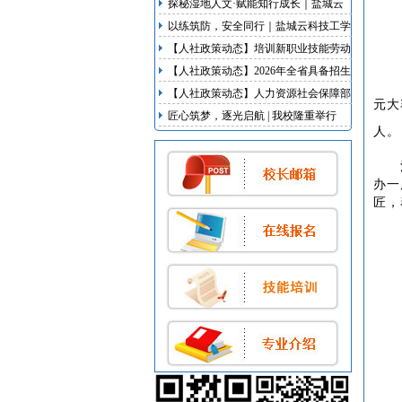
探秘湿地人文·赋能知行成长｜盐城云
科技工学校研学实践活动
以练筑防，安全同行｜盐城云科技工学
校开展地震、消防双应急疏散演练
【人社政策动态】培训新职业技能劳动
者不少于100万人次 江苏启动新职业新
【人社政策动态】2026年全省具备招生
岗位培育行动
资质技工院校名录发布
【人社政策动态】人力资源社会保障部
元大
等5部门联合出台我国首部明确超龄劳
匠心筑梦，逐光启航 | 我校隆重举行
人。
动者权益的专门规章
2026届毕业典礼暨实习欢送会
办一
匠，